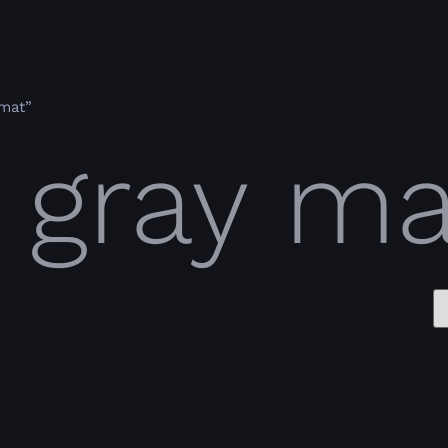
 mat”
a gray m