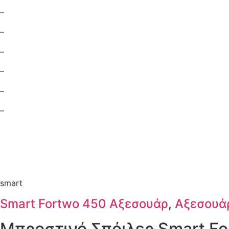
–
–
–
–
–
–
smart
Smart Fortwo 450 Αξεσουάρ
,
Αξεσουάρ
Μπροστινό Σπόιλερ Smart Fo