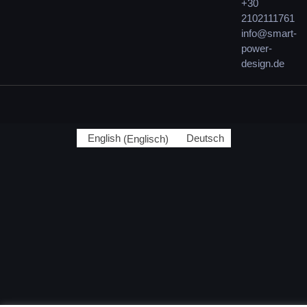
+30
2102111761
info@smart-
power-
design.de
English
(
Englisch
)
Deutsch