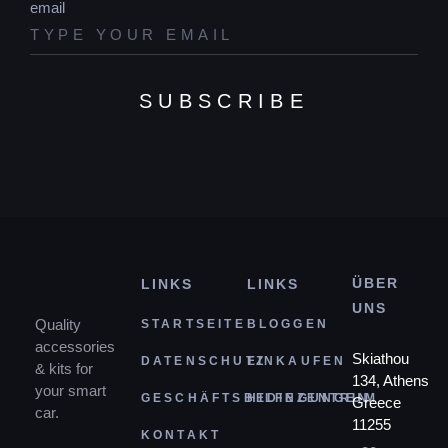
email
SUBSCRIBE
ÜBER
LINKS
LINKS
UNS
Quality
STARTSEITE
BLOGGEN
accessories
Skiathou
DATENSCHUTZ
EINKAUFEN
& kits for
134, Athens
your smart
GESCHÄFTSBEDINGUNGEN
HILFEZENTRUM
Greece
car.
11255
KONTAKT