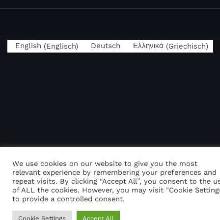
English
(
Englisch
)
Deutsch
Ελληνικά
(
Griechisch
)
We use cookies on our website to give you the most
relevant experience by remembering your preferences and
repeat visits. By clicking “Accept All”, you consent to the u
of ALL the cookies. However, you may visit "Cookie Setting
to provide a controlled consent.
Cookie Settings
Accept All