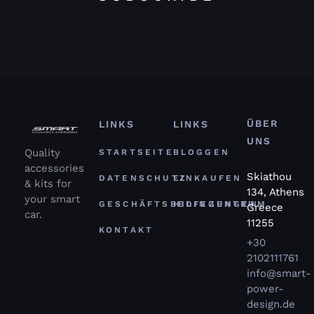
ÜBER
LINKS
LINKS
UNS
Quality
STARTSEITE
BLOGGEN
accessories
Skiathou
DATENSCHUTZ
EINKAUFEN
& kits for
134, Athens
your smart
GESCHÄFTSBEDINGUNGEN
HILFEZENTRUM
Greece
car.
11255
KONTAKT
+30
2102111761
info@smart-
power-
design.de