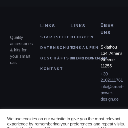
ÜBER
LINKS
LINKS
UNS
Quality
STARTSEITE
BLOGGEN
accessories
Skiathou
DATENSCHUTZ
EINKAUFEN
& kits for
134, Athens
your smart
GESCHÄFTSBEDINGUNGEN
HILFEZENTRUM
Greece
car.
11255
KONTAKT
+30
2102111761
info@smart-
power-
design.de
We use cookies on our website to give you the most relevant
experience by remembering your preferences and repeat visits.