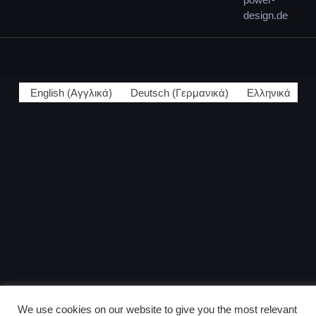
design.de
English
(
Αγγλικά
)
Deutsch
(
Γερμανικά
)
Ελληνικά
We use cookies on our website to give you the most relevant